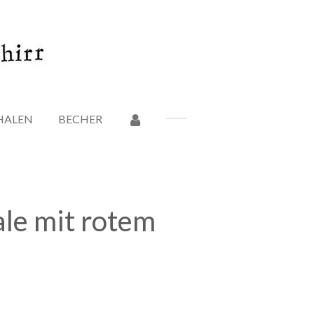
HALEN
BECHER
le mit rotem