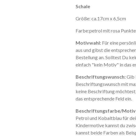
Schale
Größe: ca.17cm x 6,5cm
Farbe:petrol mit rosa Punkte
Motivwahl:
Für eine persönl
aus und gibst die entsprech
Bestellung an. Solltest Du ke
einfach "kein Motiv" in das e
Beschriftungswunsch:
Gib 
Beschriftungswunsch mit ma
keine Beschriftung möchtest,
das entsprechende Feld ein.
Beschriftungsfarbe/Motiv
Petrol und Kobaltblau für de
Kindermotive kannst du zwis
kannst beide Farben als Beisp